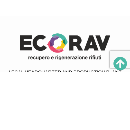
LEGAL HEADQUARTER
AND PRODUCTION PLANT
Zona Ind.le Villanova n.18
32013 Longarone (BL)
Tel. +39 0437 1956992 – r.a.
Fax 0437 771612
PRODUCTION PLANT
Zona Ind.le Villanova n.17/C
32013 Longarone (BL)